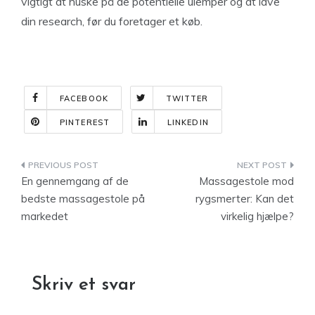
vigtigt at huske på de potentielle ulemper og at lave
din research, før du foretager et køb.
FACEBOOK
TWITTER
PINTEREST
LINKEDIN
Indlægsnavigation
En gennemgang af de
Massagestole mod
bedste massagestole på
rygsmerter: Kan det
markedet
virkelig hjælpe?
Skriv et svar