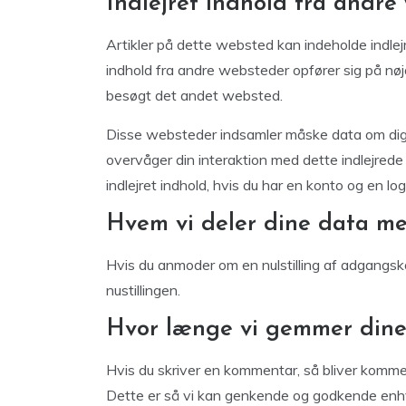
Indlejret indhold fra andre
Artikler på dette websted kan indeholde indlejret 
indhold fra andre websteder opfører sig på n
besøgt det andet websted.
Disse websteder indsamler måske data om dig, b
overvåger din interaktion med dette indlejrede 
indlejret indhold, hvis du har en konto og en l
Hvem vi deler dine data m
Hvis du anmoder om en nulstilling af adgangs
nustillingen.
Hvor længe vi gemmer dine
Hvis du skriver en kommentar, så bliver komm
Dette er så vi kan genkende og godkende enhv