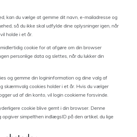
ed, kan du vælge at gemme dit navn, e-mailadresse og
ehed, så du ikke skal udfylde dine oplysninger igen, når
l holde i et år.
 midlertidig cookie for at afgøre om din browser
gen personlige data og slettes, når du lukker din
kies og gemme din logininformation og dine valg af
og skærmvalg cookies holder i et år. Hvis du vælger
 logger ud af din konto, vil login cookierne forsvinde.
n yderligere cookie blive gemt i din browser. Denne
 opgiver simpelthen indlægsID på den artikel, du lige