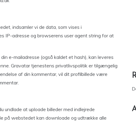
ia.dk
et, indsamler vi de data, som vises i
 IP-adresse og browserens user agent string for at
din e-mailadresse (også kaldet et hash), kan leveres
nne. Gravatar tjenestens privatlivspolitik er tilgængelig
endelse af din kommentar, vil dit profilbillede være
ommentar.
D
A
 du undlade at uploade billeder med indlejrede
nde på webstedet kan downloade og udtrække alle