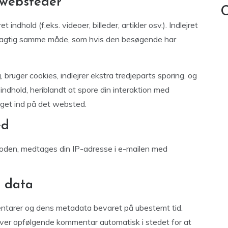
 websteder
C
indhold (f.eks. videoer, billeder, artikler osv.). Indlejret
øjagtig samme måde, som hvis den besøgende har
ruger cookies, indlejrer ekstra tredjeparts sporing, og
indhold, heriblandt at spore din interaktion med
ogget ind på det websted.
ed
koden, medtages din IP-adresse i e-mailen med
 data
entarer og dens metadata bevaret på ubestemt tid.
er opfølgende kommentar automatisk i stedet for at