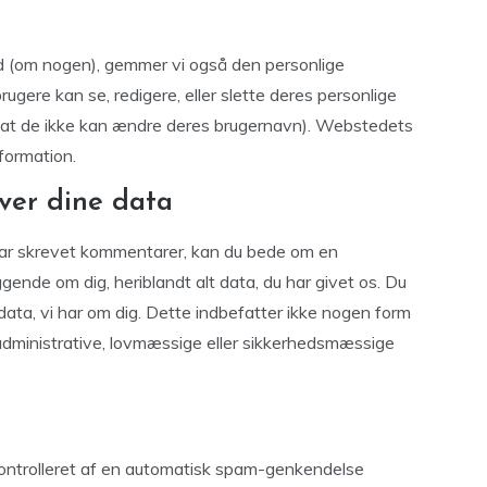
d (om nogen), gemmer vi også den personlige
 brugere kan se, redigere, eller slette deres personlige
e at de ikke kan ændre deres brugernavn). Webstedets
formation.
ver dine data
 har skrevet kommentarer, kan du bede om en
ggende om dig, heriblandt alt data, du har givet os. Du
 data, vi har om dig. Dette indbefatter ikke nogen form
f administrative, lovmæssige eller sikkerhedsmæssige
ontrolleret af en automatisk spam-genkendelse