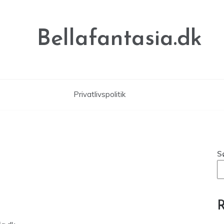
Bellafantasia.dk
Privatlivspolitik
S
R