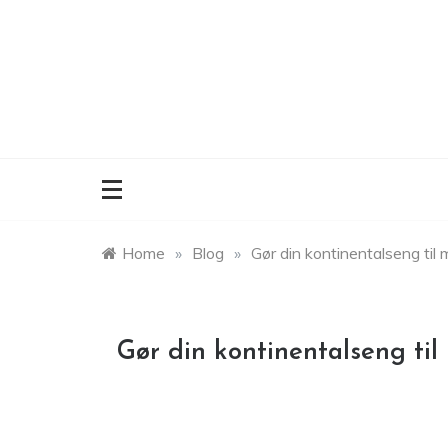
Skip
to
content
Home
»
Blog
»
Gør din kontinentalseng til 
Gør din kontinentalseng til