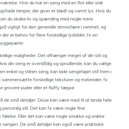
eværelse. Hvis du har en seng med en flot eller unik
fulde lamper, der giver et blødt og varmt lys. Hvis du
 kan du skabe liv og spænding med nogle mere
gså vigtigt for den generelle atmosfære i rummet, og
er er behov for flere forskellige lyskilder, fx en
 hyggepærer.
kellige muligheder. Det afhænger meget af din stil og
Hvis din seng er overdådig og sprudlende, kan du vælge
en enkel og stilren seng, kan lade sengetøjet stå frem i
 sammensætte forskellige teksturer og materialer, fx
e grovere puder eller et fluffy tæppe.
på de små detaljer. Disse kan være med til at binde hele
ersonlig stil. Det kan fx være nogle fine
k følelse. Eller det kan være nogle smukke og unikke
er sengen. De små detaljer kan også være praktiske