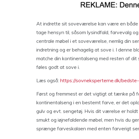
At indrette sit soveværelse kan være en både
tage hensyn til, såsom lysindfald, farvevalg og
centrale møbel i et soveværelse, nemlig din sen
indretning og er behagelig at sove i. I denne blo
matche din kontinentalseng med resten af dit
føles godt at sove i.
Læs også:
https://sovneksperterne.dk/bedste
Først og fremmest er det vigtigt at tænke på f
kontinentalseng i en bestemt farve, er det op
gulv og evt. sengetøj. Hvis dit værelse er holdt
smukt og iøjnefaldende møbel, men hvis du ger
sprænge farveskalaen med enten farverigt sen