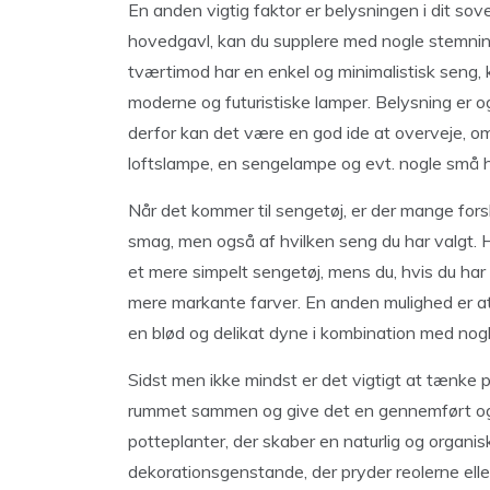
En anden vigtig faktor er belysningen i dit sov
hovedgavl, kan du supplere med nogle stemnings
tværtimod har en enkel og minimalistisk seng,
moderne og futuristiske lamper. Belysning er o
derfor kan det være en god ide at overveje, om d
loftslampe, en sengelampe og evt. nogle små
Når det kommer til sengetøj, er der mange fors
smag, men også af hvilken seng du har valgt. 
et mere simpelt sengetøj, mens du, hvis du har 
mere markante farver. En anden mulighed er at
en blød og delikat dyne i kombination med nogl
Sidst men ikke mindst er det vigtigt at tænke 
rummet sammen og give det en gennemført og p
potteplanter, der skaber en naturlig og organis
dekorationsgenstande, der pryder reolerne ell