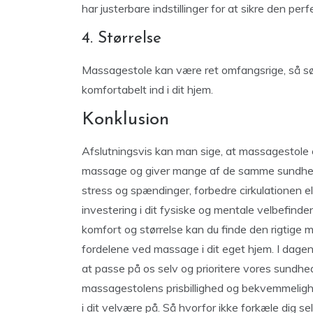
har justerbare indstillinger for at sikre den per
4. Størrelse
Massagestole kan være ret omfangsrige, så sør
komfortabelt ind i dit hjem.
Konklusion
Afslutningsvis kan man sige, at massagestole er e
massage og giver mange af de samme sundhed
stress og spændinger, forbedre cirkulationen el
investering i dit fysiske og mentale velbefinde
komfort og størrelse kan du finde den rigtige m
fordelene ved massage i dit eget hjem. I dagen
at passe på os selv og prioritere vores sund
massagestolens prisbillighed og bekvemmelighe
i dit velvære på. Så hvorfor ikke forkæle dig s