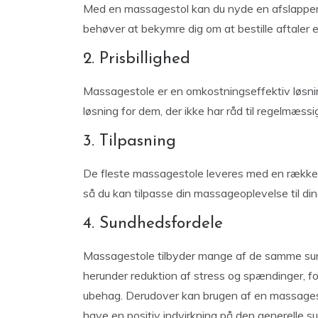
Med en massagestol kan du nyde en afslappend
behøver at bekymre dig om at bestille aftaler e
2. Prisbillighed
Massagestole er en omkostningseffektiv løsning 
løsning for dem, der ikke har råd til regelmæss
3. Tilpasning
De fleste massagestole leveres med en række 
så du kan tilpasse din massageoplevelse til di
4. Sundhedsfordele
Massagestole tilbyder mange af de samme su
herunder reduktion af stress og spændinger, for
ubehag. Derudover kan brugen af en massagesto
have en positiv indvirkning på den generelle 