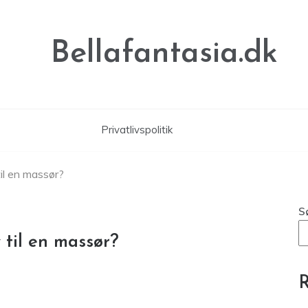
Bellafantasia.dk
Privatlivspolitik
 til en massør?
S
v til en massør?
R