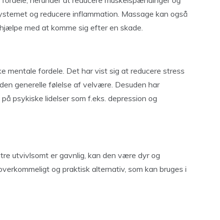
e fordele, herunder at reducere muskelspændinger og
nsystemet og reducere inflammation. Massage kan også
 hjælpe med at komme sig efter en skade.
mentale fordele. Det har vist sig at reducere stress
den generelle følelse af velvære. Desuden har
 på psykiske lidelser som f.eks. depression og
tre utvivlsomt er gavnlig, kan den være dyr og
erkommeligt og praktisk alternativ, som kan bruges i