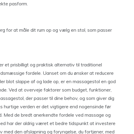
fekte pasform.
g for at måle dit rum op og vælg en stol, som passer
t prisbilligt og praktisk alternativ til traditionel
smæssige fordele. Uanset om du ønsker at reducere
ler blot slappe af og lade op, er en massagestol en god
nde. Ved at overveje faktorer som budget, funktioner,
assagestol, der passer til dine behov, og som giver dig
s hurtige verden er det vigtigere end nogensinde før
hed. Med de bredt anerkendte fordele ved massage og
d har der aldrig været et bedre tidspunkt at investere
elv med den afslapning og foryngelse, du fortjener, med