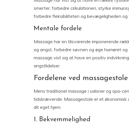
Massage har vist sig at have en række fysisk
smerter, forbedre cirkulationen, styrke immu
forbedre fleksibiliteten og bevægeligheden og
Mentale fordele
Massage har en tilsvarende imponerende række 
og angst, forbedre søvnen og øge humøret og 
massage vist sig at have en positiv indvirkning
angstlidelser.
Fordelene ved massagestole
Mens traditionel massage i saloner og spa-cen
tidskrævende. Massagestole er et økonomisk ov
dit eget hjem.
1. Bekvemmelighed